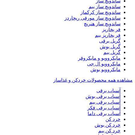
ساندویچ ساز
ساندویچ ساز بیم
ساندویچ ساز کرکماز
ساندویچ ساز مورفی ریچاردز
ساندویچ ساز هنریچ
فر بخارپز
فر بخارپز بیم
گریل برقی
گریل بوش
گریل بیم
مایکروویو و مایکروفر
مایکروویو ال جی
مایکروویو بوش
مشاهده همه محصولات خردکن و غذاساز
آسیاب برقی
آسیاب برقی بوش
آسیاب برقی بیم
آسیاب برقی فکر
آسیاب برقی داما
خرد کن
خرد کن بوش
خرد کن بیم