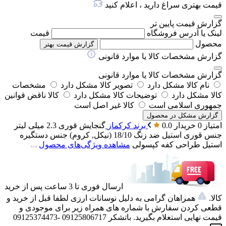
قیمت بهتری سراغ دارید ، اعلام کنید
گزارش قیمت پایین تر
لینک یا آدرس فروشگاه
قیمت
محصول
گزارش قیمت بهتر
گزارش مشخصات کالا یا موارد قانونی
گزارش مشخصات کالا یا موارد قانونی
نام کالا مشکل دارد
تصویر کالا مشکل دارد
مشخصات
کالا مشکل دارد
توضیحات کالا مشکل دارد
کالا ناقض قوانین
جمهوری اسلامی است
کالا غیر اصل است
گزارش مشکل در محصول
امتیاز 0 خریدار
0.0
برند
کرکماز
گنجایش قوری
2.3 میلی لیتر
جنس قوری
استیل ضد زنگ 18/10 (نیکل, کروم)
جنس دستگیره
استیل
طراحی کفه
کپسولی
مشاهده ویژگی‌های محصول
ارسال فوری تا 3 ساعت پس از خرید
کالا.
همراهان گرامی به دلیل نوسانات ارزی لطفا قبل از خرید و
قطعی کردن سفارش با شماره های همراه زیر برای موجودی و
قیمت نهایی استعلام بگیرید. باتشکر 09125806717 -09125374473