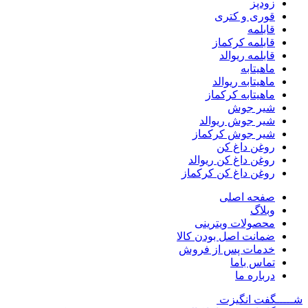
زودپز
قوری و کتری
قابلمه
قابلمه کرکماز
قابلمه ریوالد
ماهیتابه
ماهیتابه ریوالد
ماهیتابه کرکماز
شیر جوش
شیر جوش ریوالد
شیر جوش کرکماز
روغن داغ کن
روغن داغ کن ریوالد
روغن داغ کن کرکماز
صفحه اصلی
وبلاگ
محصولات ویترینی
ضمانت اصل بودن کالا
خدمات پس از فروش
تماس باما
درباره ما
شـــــگفت
انگیزت