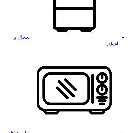
یخچال و
فریزر