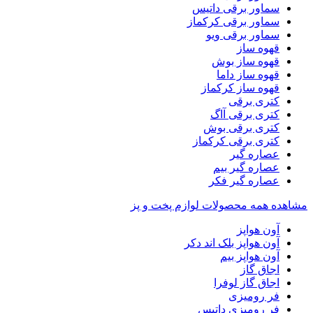
سماور برقی داتیس
سماور برقی کرکماز
سماور برقی ویو
قهوه ساز
قهوه ساز بوش
قهوه ساز داما
قهوه ساز کرکماز
کتری برقی
کتری برقی آاگ
کتری برقی بوش
کتری برقی کرکماز
عصاره گیر
عصاره گیر بیم
عصاره گیر فکر
مشاهده همه محصولات لوازم پخت و پز
آون هواپز
آون هواپز بلک اند دکر
آون هواپز بیم
اجاق گاز
اجاق گاز لوفرا
فر رومیزی
فر رومیزی داتیس