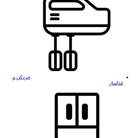
خردکن و
غذاساز