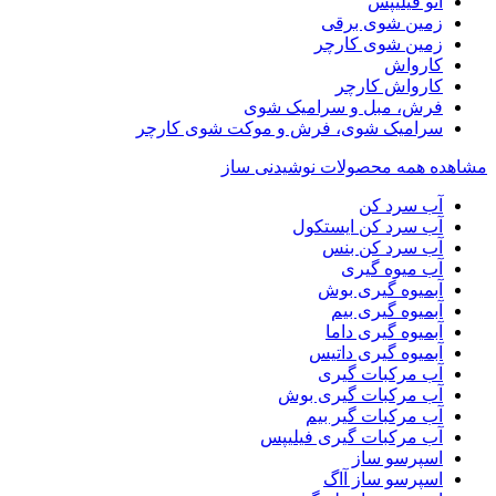
اتو فیلیپس
زمین شوی برقی
زمین شوی کارچر
کارواش
کارواش کارچر
فرش، مبل و سرامیک شوی
سرامیک شوی، فرش و موکت شوی کارچر
مشاهده همه محصولات نوشیدنی ساز
آب سرد کن
آب سرد کن ایستکول
آب سرد کن بنس
آب میوه گیری
آبمیوه گیری بوش
آبمیوه گیری بیم
آبمیوه گیری داما
آبمیوه گیری داتیس
آب مرکبات گیری
آب مرکبات گیری بوش
آب مرکبات گیر بیم
آب مرکبات گیری فیلیپس
اسپرسو ساز
اسپرسو ساز آاگ