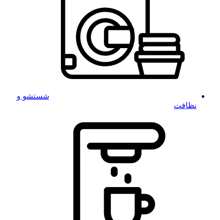
شستشو و
نظافت