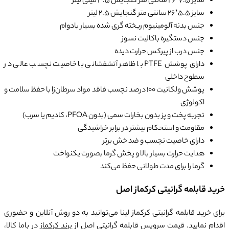
سایز 7.5*26 سانتی متر گنجایش 3.5 میلی لیتر
سایز 5.5*26 سانتی متر گنجایش 2.5 لیتر
جنس بدنه آلومینیوم ریخته گری شده بسیار بادوام
جنس دستگیره‌ باکالیت نسوز
جنس درب از پیرکس حرارت دیده
دارای پوشش PTFE با ظاهر آتشفشانی با خاصیت نچسب عالی در
سطوح داخلی
پوشش ولکانیت 100 درصد نچسب فاقد مواد سرطان‌زا با حفظ سلامت و
اکولوژی
تجربه پخت و پز بدون بخارات سمی (بدون PFOA، کادیم یا سرب)
مقاومت و استحکام بیشتر در برابر خراشیدگی
دارای خاصیت نچسب و ضد خش برتر
هدایت حرارت بسیار بالا و پخش گرما بصورت یکنواخت
گرما را برای مدت طولانی حفظ می‌کند
خرید قابلمه گرانیتی کرکماز اصل
برای خرید قابلمه گرانیتی کرکماز لینا می‌توانید به دو روش آنلاین و حضوری
اقدام نمایید. قیمت سرویس قابلمه گرانیتی اصل از
برند کرکماز
در باما کالا،