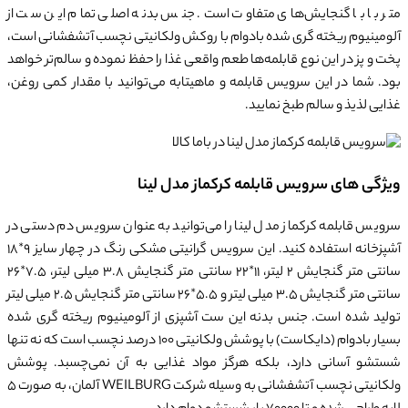
متر با با گنجایش‌های متفاوت است. جنس بدنه اصلی تمام این ست از
آلومینیوم ریخته گری شده بادوام با روکش ولکانیتی نچسب آتشفشانی است،
پخت و پز در این نوع قابلمه‌ها طعم واقعی غذا را حفظ نموده و سالم‌تر خواهد
بود. شما در این سرویس قابلمه و ماهیتابه می‌توانید با مقدار کمی روغن،
غذایی لذیذ و سالم طبخ نمایید.
ویژگی های سرویس قابلمه کرکماز مدل لینا
سرویس قابلمه کرکماز مدل لینا را می‌توانید به عنوان سرویس دم دستی در
آشپزخانه استفاده کنید. این سرویس گرانیتی مشکی رنگ در چهار سایز 9*18
سانتی متر گنجایش 2 لیتر، 11*22 سانتی متر گنجایش 3.8 میلی لیتر، 7.5*26
سانتی متر گنجایش 3.5 میلی لیتر و 5.5*26 سانتی متر گنجایش 2.5 میلی لیتر
تولید شده است. جنس بدنه این ست آشپزی از آلومینیوم ریخته گری شده
بسیار بادوام (دایکاست) با پوشش ولکانیتی 100 درصد نچسب است که نه تنها
شستشو آسانی دارد، بلکه هرگز مواد غذایی به آن نمی‌چسبد. پوشش
ولکانیتی نچسب آتشفشانی به وسیله شرکت WEILBURG آلمان، به صورت 5