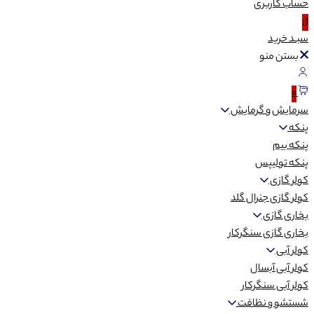
حساب
کاربری
(:
سبـد
خرید
بستن منو
0
سرمایش و گرمایش
پنکه
پنکه بیم
پنکه تولیپس
کولر گازی
کولر گازی جنرال گلد
بخاری گازی
بخاری گازی سنگرکار
کولر آبی
کولر آبی آبسال
کولر آبی سنگرکار
شستشو و نظافت