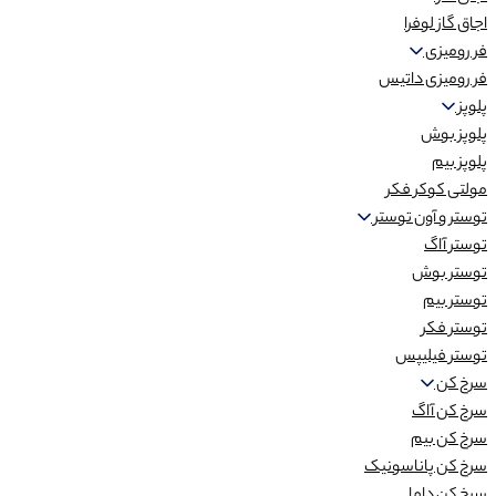
اجاق گاز لوفرا
فر رومیزی
فر رومیزی داتیس
پلوپز
پلوپز بوش
پلوپز بیم
مولتی کوکر فکر
توستر و آون توستر
توستر آاگ
توستر بوش
توستر بیم
توستر فکر
توستر فیلیپس
سرخ کن
سرخ کن آاگ
سرخ کن بیم
سرخ کن پاناسونیک