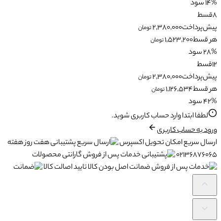
14% سود
8
قسط
پیش‌پرداخت
2,380,000
تومان
هر قسط
1,523,200
تومان
28% سود
12
قسط
پیش‌پرداخت
2,380,000
تومان
هر قسط
1,126,534
تومان
42% سود
لطفا ابتدا وارد حساب کاربری شوید.
ورود به حساب کاربری
ارسال سریع
امکان تحویل اکسپرس
پشتیبانی
هفت روز هفته
02136876065
خدمات پس از فروش
گارانتی محصولات
ضمانت
اصل بودن کالا تایید اصالت کالا