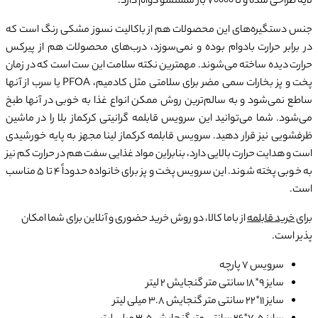
لایه طراحی شده و تا 70000 بار شستشو دوام دارد.
جنس دستگیره‌های این محصولات هم از باکالیت نسوز مشکی رنگ است که
در برابر حرارت بادوام بوده و نمی‌سوزد، درب‌های محصولات هم از پیرکس
حرارت دیده ساخته می‌شوند. مهمترین نکته سلامت این ست است که در زمان
پخت و پز بخارات سمی مضر برای سلامتی مثل کادمیم، PFOA یا سرب از آنها
ساطع نمی‌شود و به سالم‌ترین روش ممکن انواع غذا به خوبی در آنها طبخ
می‌شود. شما می‌توانید این سرویس قابلمه گرانیتی کرکماز بلا را در ماشین
ظرفشویی نیز قرار دهید. سرویس قابلمه کرکماز لینا مجهز به پایه خورشیدی
است و هدایت حرارت بالایی دارد، بنابراین مواد غذایی سفت هم در حرارت کم نیز
به خوبی پخته شوند. این سرویس پخت و پز برای خانواده حدوداً 4 تا 5 مناسب
است.
برای
خرید قابلمه
از باما کالا، دو روش خرید حضوری و آنلاین برای شما امکان
پذیر است.
سرویس 7 پارچه
سایز 9*18 سانتی متر گنجایش 2 لیتر
سایز 11*22 سانتی متر گنجایش 3.8 میلی لیتر