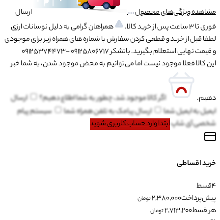
مشاهده ویژگی‌های محصول
ارسال
فوری تا 3 ساعت پس از خرید کالا.
همراهان گرامی به دلیل نوسانات ارزی
لطفا قبل از خرید و قطعی کردن سفارش با شماره های همراه زیر برای موجودی
و قیمت نهایی استعلام بگیرید. باتشکر 09125806717 -09125374473
این کالا فعلا موجود نیست اما می‌توانیم به محض موجود شدن، به شما خبر
دهیم.
اگر کالا موجود شد، چطور به شما اطلاع دهیم؟
ارسال
ایمیل به
ایمیل شما
ارسال پیامک به
تلفن همراه شما
سیستم پیام
شخصی آی شاپ
ابتدا وارد حساب کاربری شوید
خرید اقساطی
4
قسط
پیش‌پرداخت
2,380,000
تومان
هر قسط
2,713,200
تومان