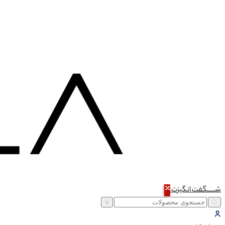
شـــــگفت
انگیزت