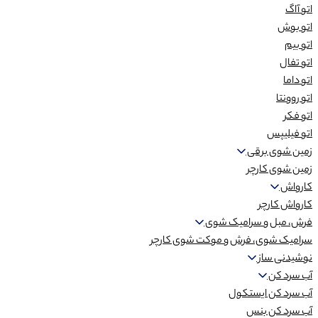
اتو آاگ
اتو بوش
اتو بیم
اتو تفال
اتو داما
اتو روونتا
اتو فکر
اتو فیلیپس
زمین شوی برقی
زمین شوی کارچر
کارواش
کارواش کارچر
فرش، مبل و سرامیک شوی
سرامیک شوی، فرش و موکت شوی کارچر
نوشیدنی ساز
آب سرد کن
آب سرد کن ایستکول
آب سرد کن بنس