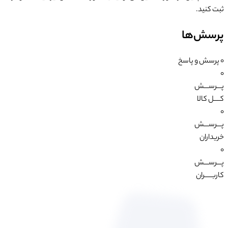
ثبت کنید.
پرسش‌ها
0
پرسش و پاسخ
0
پـــرســـش
کــــل کالا
0
پـــرســـش
خریداران
0
پـــرســـش
کاربـــــران