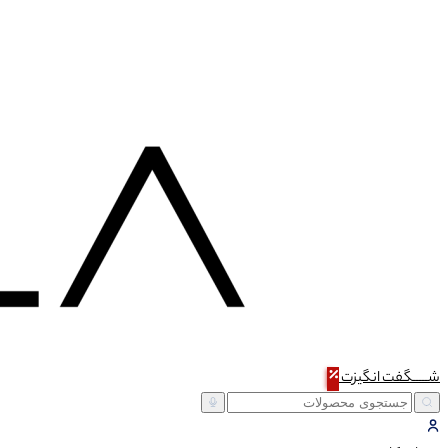
شـــــگفت
انگیزت