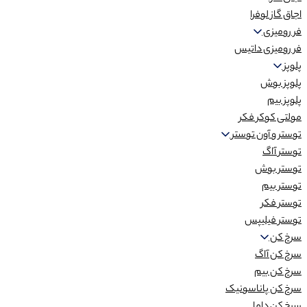
اجاق گاز لوفرا
فر رومیزی
فر رومیزی داتیس
پلوپز
پلوپز بوش
پلوپز بیم
مولتی کوکر فکر
توستر و آون توستر
توستر آاگ
توستر بوش
توستر بیم
توستر فکر
توستر فیلیپس
سرخ کن
سرخ کن آاگ
سرخ کن بیم
سرخ کن پاناسونیک