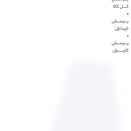
کــــل کالا
0
پـــرســـش
خریداران
0
پـــرســـش
کاربـــــران