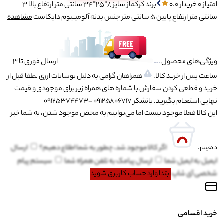
امتیاز 0 خریدار
0.0
برند
کرکماز
سایز
8*25*34 سانتی متر
ارتفاع بالا
3
سانتی متر
ارتفاع پایین
5 سانتی متر
جنس بدنه
آلومینیوم دایکاست
مشاهده
ویژگی‌های محصول
ارسال فوری تا 3
ساعت پس از خرید کالا.
همراهان گرامی به دلیل نوسانات ارزی لطفا قبل از
خرید و قطعی کردن سفارش با شماره های همراه زیر برای موجودی و قیمت
نهایی استعلام بگیرید. باتشکر 09125806717 -09125374473
این کالا فعلا موجود نیست اما می‌توانیم به محض موجود شدن، به شما خبر
دهیم.
اگر کالا موجود شد، چطور به شما اطلاع دهیم؟
ارسال
ایمیل به
ایمیل شما
ارسال پیامک به
تلفن همراه شما
سیستم پیام
شخصی آی شاپ
ابتدا وارد حساب کاربری شوید
خرید اقساطی