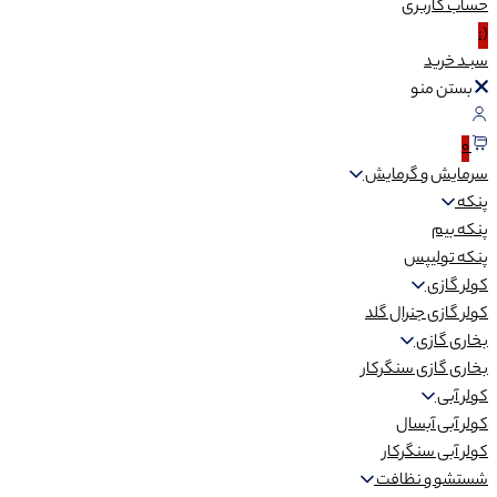
حساب
کاربری
(:
سبـد
خرید
بستن منو
0
سرمایش و گرمایش
پنکه
پنکه بیم
پنکه تولیپس
کولر گازی
کولر گازی جنرال گلد
بخاری گازی
بخاری گازی سنگرکار
کولر آبی
کولر آبی آبسال
کولر آبی سنگرکار
شستشو و نظافت