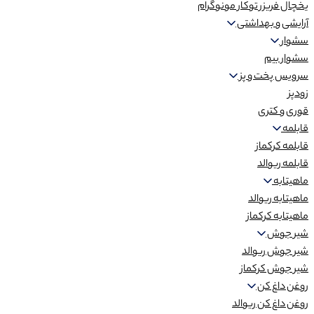
یخچال فریزر توکار مونوگرام
آرایشی و بهداشتی
سشوار
سشوار بیم
سرویس پخت و پز
زودپز
قوری و کتری
قابلمه
قابلمه کرکماز
قابلمه ریوالد
ماهیتابه
ماهیتابه ریوالد
ماهیتابه کرکماز
شیر جوش
شیر جوش ریوالد
شیر جوش کرکماز
روغن داغ کن
روغن داغ کن ریوالد