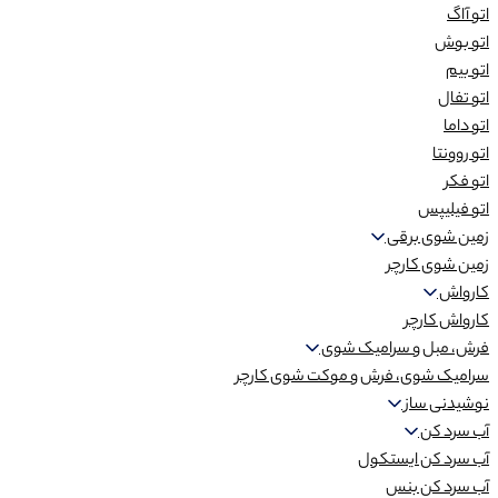
اتو آاگ
اتو بوش
اتو بیم
اتو تفال
اتو داما
اتو روونتا
اتو فکر
اتو فیلیپس
زمین شوی برقی
زمین شوی کارچر
کارواش
کارواش کارچر
فرش، مبل و سرامیک شوی
سرامیک شوی، فرش و موکت شوی کارچر
نوشیدنی ساز
آب سرد کن
آب سرد کن ایستکول
آب سرد کن بنس