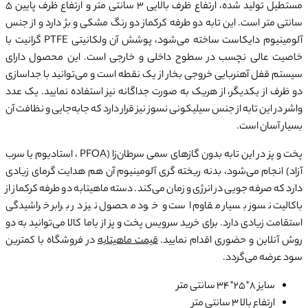
مستطیل تولید شده، ارتفاع ظرف بالایی 3 سانتی متر و ارتفاع ظرف پایین 5
سانتی متر است. این تابه دو طرفه کرکماز دو رنگ مشکی و بژ دارد و از جنس
آلومینیوم دایکاست ساخته می‌شود، پوشش آن ولکانیتی PTFE گرانیت با
خاصیت عالی نچسب در سطوح داخلی و خارجی است. این محصول دارای
سیستم قفل آهنربایی خروجی بخار از یک نقطه است و می‌‌توانید با جداسازی
دو ظرف از یکدیگر، از هریک به صورت جداگانه نیز استفاده نمایید. یک عدد
واشر در این تابه از جنس سیلیکونی نسوز نیز قرار دارد که جا‌به‌جایی و نظافت آن
بسیار آسان است.
پخت و پز در این تابه بدون گازهای سمی سرطان‌زا (PFOA ، استادیوم یا سرب
آزاد) انجام می‌شود، بدنه ریخته گری آلومینیوم آن هم هدایت گرمای زیادی
دارد که صرفه جویی در انرژی و زمان می‌کند. دسته ماهیتابه دو طرفه کرکماز از
باکالیت نسوز بسیار مقاوم است و خود محصول نیز در برابر خراشیدگی
استقامت زیادی دارد. برای خرید سرویس پخت و پز از باما کالا می‌توانید به دو
روش آنلاین و حضوری اقدام نمایید.
قیمت ماهیتابه
در فروشگاه با کمترین
سود عرضه می‌گردد.
سایز 8*25*34 سانتی متر
ارتفاع بالا 3 سانتی متر