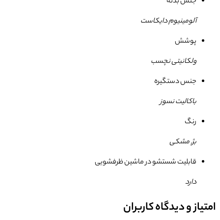
جنس بدنه
آلومینیوم دایکاست
پوشش
ولکانیتی نچسب
جنس دستگیره
باکالیت نسوز
رنگ
بژ, مشکی
قابلیت شستشو در ماشین ظرفشویی
دارد
امتیاز و دیدگاه کاربران