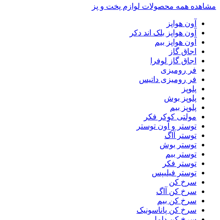
مشاهده همه محصولات لوازم پخت و پز
آون هواپز
آون هواپز بلک اند دکر
آون هواپز بیم
اجاق گاز
اجاق گاز لوفرا
فر رومیزی
فر رومیزی داتیس
پلوپز
پلوپز بوش
پلوپز بیم
مولتی کوکر فکر
توستر و آون توستر
توستر آاگ
توستر بوش
توستر بیم
توستر فکر
توستر فیلیپس
سرخ کن
سرخ کن آاگ
سرخ کن بیم
سرخ کن پاناسونیک
سرخ کن داما