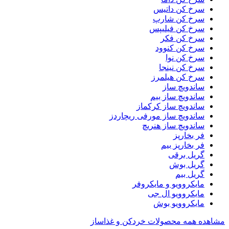
سرخ کن داتیس
سرخ کن شارپ
سرخ کن فیلیپس
سرخ کن فکر
سرخ کن کنوود
سرخ کن نوا
سرخ کن نینجا
سرخ کن هیلمرز
ساندویچ ساز
ساندویچ ساز بیم
ساندویچ ساز کرکماز
ساندویچ ساز مورفی ریچاردز
ساندویچ ساز هنریچ
فر بخارپز
فر بخارپز بیم
گریل برقی
گریل بوش
گریل بیم
مایکروویو و مایکروفر
مایکروویو ال جی
مایکروویو بوش
مشاهده همه محصولات خردکن و غذاساز