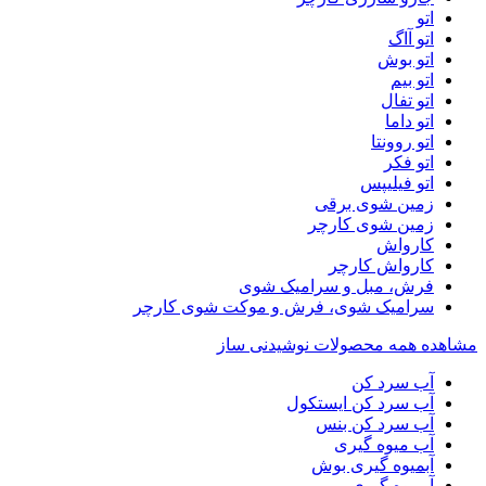
اتو
اتو آاگ
اتو بوش
اتو بیم
اتو تفال
اتو داما
اتو روونتا
اتو فکر
اتو فیلیپس
زمین شوی برقی
زمین شوی کارچر
کارواش
کارواش کارچر
فرش، مبل و سرامیک شوی
سرامیک شوی، فرش و موکت شوی کارچر
مشاهده همه محصولات نوشیدنی ساز
آب سرد کن
آب سرد کن ایستکول
آب سرد کن بنس
آب میوه گیری
آبمیوه گیری بوش
آبمیوه گیری بیم