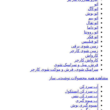
اتو
اتو آاگ
اتو بوش
اتو بیم
اتو تفال
اتو داما
اتو روونتا
اتو فکر
اتو فیلیپس
زمین شوی برقی
زمین شوی کارچر
کارواش
کارواش کارچر
فرش، مبل و سرامیک شوی
سرامیک شوی، فرش و موکت شوی کارچر
مشاهده همه محصولات نوشیدنی ساز
آب سرد کن
آب سرد کن ایستکول
آب سرد کن بنس
آب میوه گیری
آبمیوه گیری بوش
آبمیوه گیری بیم