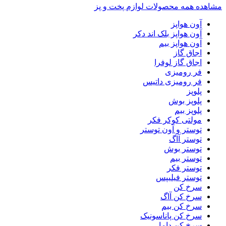
مشاهده همه محصولات لوازم پخت و پز
آون هواپز
آون هواپز بلک اند دکر
آون هواپز بیم
اجاق گاز
اجاق گاز لوفرا
فر رومیزی
فر رومیزی داتیس
پلوپز
پلوپز بوش
پلوپز بیم
مولتی کوکر فکر
توستر و آون توستر
توستر آاگ
توستر بوش
توستر بیم
توستر فکر
توستر فیلیپس
سرخ کن
سرخ کن آاگ
سرخ کن بیم
سرخ کن پاناسونیک
سرخ کن داما