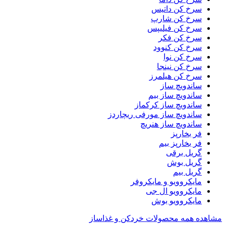
سرخ کن داتیس
سرخ کن شارپ
سرخ کن فیلیپس
سرخ کن فکر
سرخ کن کنوود
سرخ کن نوا
سرخ کن نینجا
سرخ کن هیلمرز
ساندویچ ساز
ساندویچ ساز بیم
ساندویچ ساز کرکماز
ساندویچ ساز مورفی ریچاردز
ساندویچ ساز هنریچ
فر بخارپز
فر بخارپز بیم
گریل برقی
گریل بوش
گریل بیم
مایکروویو و مایکروفر
مایکروویو ال جی
مایکروویو بوش
مشاهده همه محصولات خردکن و غذاساز