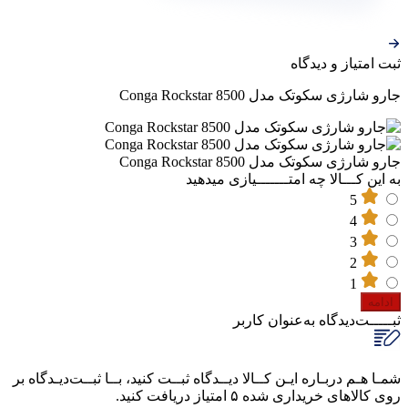
ثبت‌ امتیاز‌ و‌ دیدگاه
جارو شارژی سکوتک مدل Conga Rockstar 8500
جارو شارژی سکوتک مدل Conga Rockstar 8500
به این کـــالا چه امتـــــــیازی میدهید
5
4
3
2
1
ادامه
ثبـــــت‌دیدگاه
به‌عنوان کاربر
شمـا هـم دربـاره ایـن کــالا دیــدگاه ثبــت کنید، بــا ثبــت‌دیـدگاه بر
روی کالاهای خریداری شده ۵ امتیاز دریافت کنید.