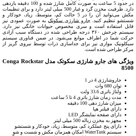
در حدود 5 ساعت به صورت کامل شارژ شده و 100 دقیقه بازدهی
دارد. ظرفیت مخزن گرد و غبار 500 میلی لیتر دارد و برای تنظیمات
مکش می‌توانید آن را در 5 حالت کم، متوسط، زیاد، خودکار و
شستشو تنظیم کنید.
جارو شارژی سکوتک
به صورت عمودی نیز
قابل استفاده است و سری مخصوص حیوانات خانگی نیز دارد.
سیستم چرخش ۳۶۰ درجه طراحی شده در دستگاه سبب آزادی
حرکت شما در اطراف موانع می‌شود. در ضمن فناوری سیستم
سیکلونیک موازی نیز برای جداسازی ذرات توسط نیروی گریز از
مرکز طراحی شده است.
ویژگی های جارو شارژی سکوتک مدل Conga Rockstar
8500
جاروشارژی 4 در 1
توان 680 وات
ولتاژ باتری 33.6 ولت
مدت زمان شارژ باتری 4 تا 5 ساعت
میزان شارژ دهی 100 دقیقه
دارای فیلتر هپا
دارای صفحه نمایشگر LED
مجهز به مخزن زباله 500 میلی لیتر
دارای پنج عملکرد کم، متوسط، زیاد، خودکار و شستشو
سیستم WaterTank امکان همزمان مکش و شست‌ و شو