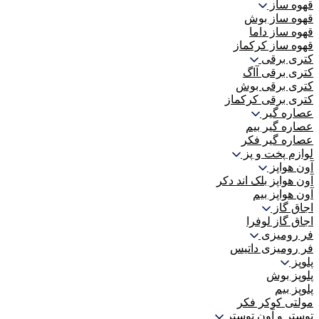
قهوه ساز
قهوه ساز بوش
قهوه ساز داما
قهوه ساز کرکماز
کتری برقی
کتری برقی آاگ
کتری برقی بوش
کتری برقی کرکماز
عصاره گیر
عصاره گیر بیم
عصاره گیر فکر
لوازم پخت و پز
آون هواپز
آون هواپز بلک اند دکر
آون هواپز بیم
اجاق گاز
اجاق گاز لوفرا
فر رومیزی
فر رومیزی داتیس
پلوپز
پلوپز بوش
پلوپز بیم
مولتی کوکر فکر
توستر و آون توستر