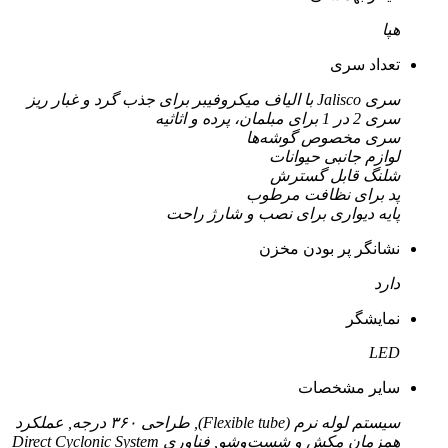
هپا
تعداد سری
سری Jalisco با الیاف میکروفیبر برای جذب گرد و غبار ریز
سری 2 در 1 برای مبلمان، پرده و اثاثیه
سری مخصوص گوشه‌ها
لوازم جانبی حیوانات
شلنگ قابل گسترش
پد برای نظافت مرطوب
پایه دیواری برای نصب و شارژ راحت
نشانگر پر بودن مخزن
دارد
نمایشگر
LED
سایر مشخصات
سیستم لوله‌ نرم (Flexible tube), طراحی ۳۶۰ درجه, عملکرد
همزمان مکش و شست‌وشو, فناوری Direct Cyclonic System