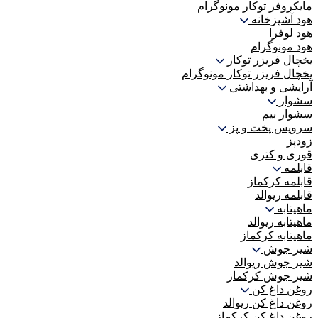
مایکروفر توکار مونوگرام
هود آشپزخانه
هود لوفرا
هود مونوگرام
یخچال فریزر توکار
یخچال فریزر توکار مونوگرام
آرایشی و بهداشتی
سشوار
سشوار بیم
سرویس پخت و پز
زودپز
قوری و کتری
قابلمه
قابلمه کرکماز
قابلمه ریوالد
ماهیتابه
ماهیتابه ریوالد
ماهیتابه کرکماز
شیر جوش
شیر جوش ریوالد
شیر جوش کرکماز
روغن داغ کن
روغن داغ کن ریوالد
روغن داغ کن کرکماز