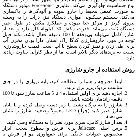
نوع حساسیت جلوگیری می‌کند. فناوری ForceSonic موتور دستگاه
به صورت عمقی محیط را جارو نموده و آلودگی‌ها را پاکسازی
می‌کند. سیستم سیکلونی موازی دستگاه نیز، ذرات را به‌ وسیله
نیروی گریز از مرکز جدا نموده و عملکرد مکش در طول عمر
دستگاه ثابت می‌ماند. قدرت مکش 30 کیلوپاسکال دارد و بعد از
شارژ کامل می‌تواند بی‌وقفه تا 100 دقیقه فعال باشد. نکته قابل
توجه در مورد جاروشارژی کدگا راک استار، دارا بودن مخزن آب
برای طی زدن و تمیز کردن سطح با آب است.
قیمت جاروشارژی
نسبت به برندهای دیگر بالاتر است اما از نظر کارآیی تفاوت زیادی
دارد.
روش استفاده از جارو شارژی
ابتدا دفترچه راهنما را مطالعه کنید، پایه دیواری را در جای
مناسب نزدیک پریز برق بزنید.
اجازه دهید برای اولین استفاده 4 تا 5 ساعت شارژ شود تا 100
دقیقه راندمان داشته باشد.
شارژر را به درگاه پشت یا زیر دسته وصل کرده و تا پایان
شارژ صبر کنید (چراغ LED معمولاً وضعیت شارژ را نشان
می‌دهد).
بعد از شارژ کامل، سری مورد نظر را به دستگاه وصل کنید.
برس اصلی Jaliscazo برای فرش و سطوح سخت. ابزار
مخصوص حیوانات خانگی برای جمع‌آوری مو از فرش یا