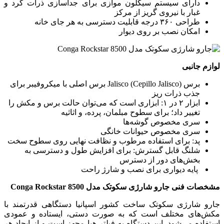
دارای سیستم سیکلون موازی برای جداسازی ذرات گرد و
غبار با نیروی گریز از مرکز
طراحی ۳۶۰ درجه قابلیت دسترسی به هر جای خانه
امکان نصب بر روی دیوار
لوازم جانبی
برس Jalisco (Cepillo Jalisco) برس اصلی با میکروفیبر برای
جذب ذرات ریز
ابزار ۲ در ۱: ابزاری است که می‌توان حالت برس و مکش را
تغییر داد؛ برای سطوح مبلمان، پرده، و اثاثیه
سری مخصوص گوشه‌ها
سری مخصوص حیوانات خانگی
پد: برای استفاده مرطوب و نظافت نهایی روی سطوح سخت
شلنگ قابل گسترش: برای افزایش طول و دسترسی به
بخش‌های دور از دسترس
پایه دیواری برای نصب و شارژ راحت
مشخصات فنی جارو شارژی سکوتک مدل Conga Rockstar 8500
جارو شارژی سکوتک ساخت کشور اسپانیا دستگاهی قدرتمند با
مکش‌های مختلف است که به صورت دستی، ایستاده و عمودی
استفاده می‌شود. این دستگاه به فیلتر هپا مجهز است و از ایجاد هر