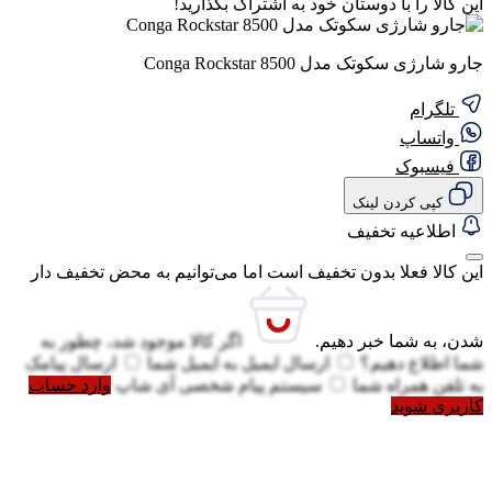
این کالا را با دوستان خود به اشتراک بگذارید!
جارو شارژی سکوتک مدل Conga Rockstar 8500
تلگرام
واتساپ
فیسبوک
کپی کردن لینک
اطلاعیه تخفیف
این کالا فعلا بدون تخفیف است اما می‌توانیم به محض تخفیف دار
شدن، به شما خبر دهیم.
اگر کالا موجود شد، چطور به
شما اطلاع دهیم؟
ارسال ایمیل به
ایمیل شما
ارسال پیامک
به
تلفن همراه شما
سیستم پیام شخصی آی شاپ
وارد حساب
کاربری شوید