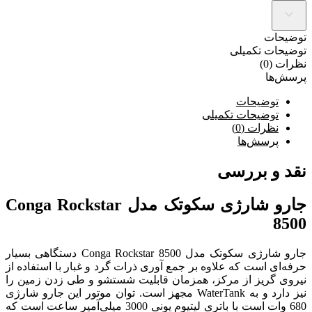
توضیحات
توضیحات تکمیلی
نظرات (0)
پرسش‌ها
توضیحات
توضیحات تکمیلی
نظرات (0)
پرسش‌ها
نقد و بررسی
جارو شارژی سکوتک مدل Conga Rockstar
8500
جارو شارژی سکوتک مدل Conga Rockstar 8500 دستگاهی بسیار
حرفه‌ای است که علاوه بر جمع آوری ذرات گرد و غبار با استفاده از
نیروی گریز از مرکز، همزمان قابلیت شستشو و طی زدن زمین را
نیز دارد و به WaterTank مجهز است. توان موتور این جارو شارژی
680 وات است با باتری لیتیوم یونی 3000 میلی‌آمپر ساعت است که