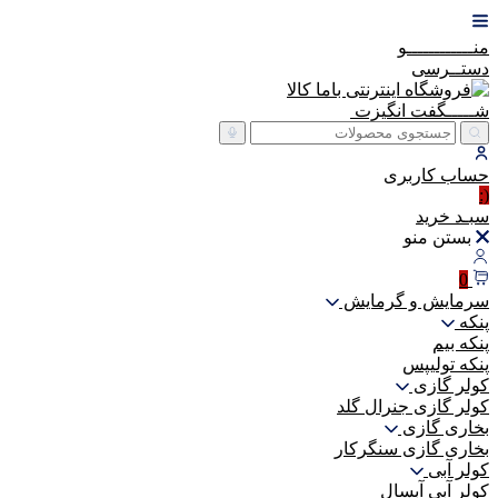
منــــــــــــو
دستــرسی
شـــــگفت
انگیزت
حساب
کاربری
(:
سبـد
خرید
بستن منو
0
سرمایش و گرمایش
پنکه
پنکه بیم
پنکه تولیپس
کولر گازی
کولر گازی جنرال گلد
بخاری گازی
بخاری گازی سنگرکار
کولر آبی
کولر آبی آبسال