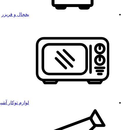
یخچال و فریزر
لوازم توکار آشپ