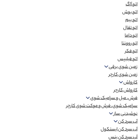
اتو آاگ
اتو بوش
اتو بیم
اتو تفال
اتو داما
اتو روونتا
اتو فکر
اتو فیلیپس
زمین شوی برقی
زمین شوی کارچر
کارواش
کارواش کارچر
فرش، مبل و سرامیک شوی
سرامیک شوی، فرش و موکت شوی کارچر
نوشیدنی ساز
آب سرد کن
آب سرد کن ایستکول
آب سرد کن بنس