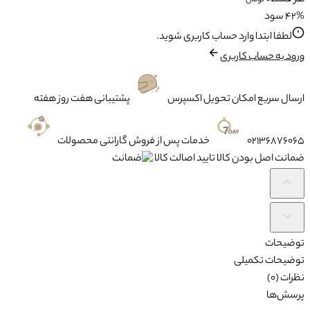
هر قسط
0
تومان
42% سود
لطفا ابتدا وارد حساب کاربری شوید.
ورود به حساب کاربری
ارسال سریع
امکان تحویل اکسپرس
پشتیبانی
هفت روز هفته
02136876065
خدمات پس از فروش
گارانتی محصولات
ضمانت
اصل بودن کالا تایید اصالت کالا
توضیحات
توضیحات تکمیلی
نظرات (0)
پرسش‌ها