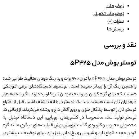
توضیحات
توضیحات تکمیلی
نظرات (0)
پرسش‌ها
نقد و بررسی
توستر بوش مدل 5P425
توستر بوش مدل 5P425 با توان 970 وات و به رنگ دودی متالیک طراحی شده
و همین رنگ آن را زیباتر نموده است. توسترها دستگاه‌های برقی کوچکی
هستند که برای گرم کردن و برشته نمودن نان کاربرد دارند. اگر شما هم از
طرفداران نان تست هستید باید یک توستر در خانه داشته باشید. قبل از اختراع
توستر، نان را توسط چنگال فلزی بر روی آتش داغ و برشته می‌کردند. از زمانی که
توستر تولید شد، مخصوصا در کشورهای اروپایی، این دستگاه تبدیل به
محصولی محبوب و کاربردی گشت.
توستر بوش
قابلیت‌های دیگری مانند گرم
کردن مجدد انواع نان و شیرینی و یخ زدایی نیز دارد. برای توضیحات بیشتر در