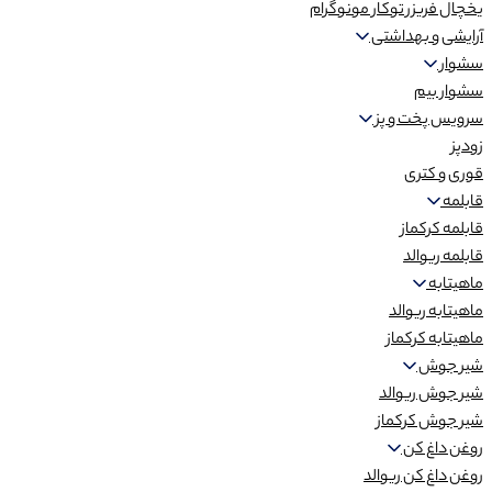
یخچال فریزر توکار مونوگرام
آرایشی و بهداشتی
سشوار
سشوار بیم
سرویس پخت و پز
زودپز
قوری و کتری
قابلمه
قابلمه کرکماز
قابلمه ریوالد
ماهیتابه
ماهیتابه ریوالد
ماهیتابه کرکماز
شیر جوش
شیر جوش ریوالد
شیر جوش کرکماز
روغن داغ کن
روغن داغ کن ریوالد