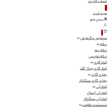
حساب
کاربری
(:
سبـد
خرید
بستن منو
0
سرمایش و گرمایش
پنکه
پنکه بیم
پنکه تولیپس
کولر گازی
کولر گازی جنرال گلد
بخاری گازی
بخاری گازی سنگرکار
کولر آبی
کولر آبی آبسال
کولر آبی سنگرکار
شستشو و نظافت