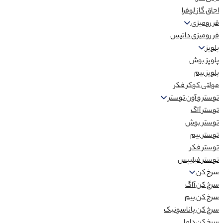
اجاق گاز لوفرا
فر رومیزی
فر رومیزی داتیس
پلوپز
پلوپز بوش
پلوپز بیم
مولتی کوکر فکر
توستر و آون توستر
توستر آاگ
توستر بوش
توستر بیم
توستر فکر
توستر فیلیپس
سرخ کن
سرخ کن آاگ
سرخ کن بیم
سرخ کن پاناسونیک