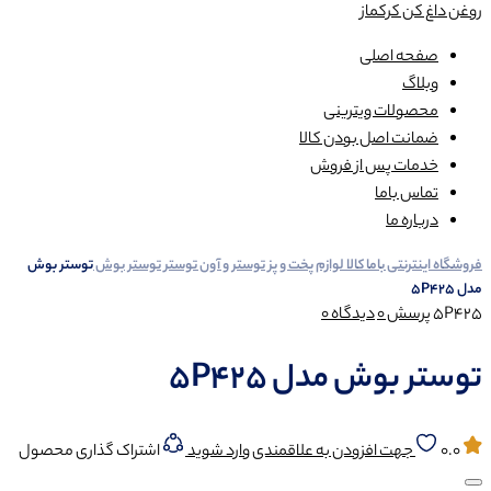
روغن داغ کن کرکماز
صفحه اصلی
وبلاگ
محصولات ویترینی
ضمانت اصل بودن کالا
خدمات پس از فروش
تماس باما
درباره ما
فروشگاه اینترنتی باما کالا
لوازم پخت و پز
توستر و آون توستر
توستر بوش
توستر بوش
مدل 5P425
5P425
پرسش
0
دیدگاه
0
توستر بوش مدل 5P425
0.0
جهت افزودن به علاقمندی وارد شوید
اشتراک گذاری محصول