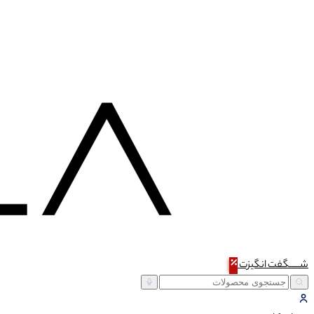
شـــــگفت
انگیزت