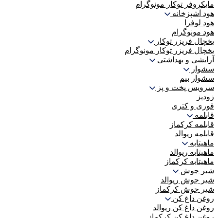
مایکروفر توکار مونوگرام
هود آشپزخانه
هود لوفرا
هود مونوگرام
یخچال فریزر توکار
یخچال فریزر توکار مونوگرام
آرایشی و بهداشتی
سشوار
سشوار بیم
سرویس پخت و پز
زودپز
قوری و کتری
قابلمه
قابلمه کرکماز
قابلمه ریوالد
ماهیتابه
ماهیتابه ریوالد
ماهیتابه کرکماز
شیر جوش
شیر جوش ریوالد
شیر جوش کرکماز
روغن داغ کن
روغن داغ کن ریوالد
روغن داغ کن کرکماز