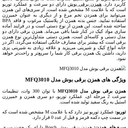
کاربرد دارد.
همزن برقی بوش
دارای دو سرعت و عملکرد توربو
است که با علامت M مشخص شده است. از سری‌های این همزن
می‌توانید برای همزدن تخم مرغ و از دیگری به عنوان خمیرزن
استفاده نمایید. جنس بدنه همزن از پلاستیک مرغوب و فاقد BPA
ساخته شده است. این همزن از نوع دستی است و در فرایند آماده
سازی مواد کیک در کنار شما باقی می‌ماند. همزن برقی دارای دو
مدل دستی و کاسه‌ای است، همزن دستی متداول‌ترین نوع همزن
برقی است که بیشتر برای مصارف خانگی استفاده می‌گردد. اگر در
خانه انواع کیک و شیرینی می‌پزید و علاقه زیادی به شیرینی پزی
دارید، داشتن یک همزن برقی کار شما را سریع‌تر و راحت‌تر خواهد
نمود.
ویژگی های همزن برقی بوش مدل MFQ3010
همزن برقی بوش مدل MFQ3010
با توان 300 وات، تنظیمات
سرعت 2 مرحله ای، عملکرد توربو، دو سری همزن و خمیرزن
استیل به رنگ سفید تولید شده است.
توربو:
عملکرد توربو نیز دارد که با علامت M مشخص شده است که
در سمت چپ دکمه قرمز و قبل از عدد 0 قرار دارد.
سری‌های همزن:
همزن برقی بوش Bosch دارای یک جفت سری