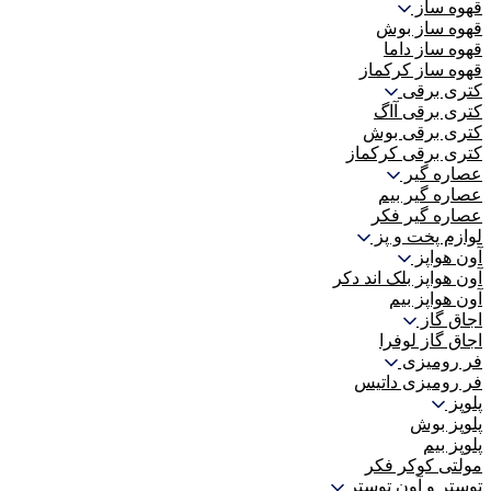
قهوه ساز
قهوه ساز بوش
قهوه ساز داما
قهوه ساز کرکماز
کتری برقی
کتری برقی آاگ
کتری برقی بوش
کتری برقی کرکماز
عصاره گیر
عصاره گیر بیم
عصاره گیر فکر
لوازم پخت و پز
آون هواپز
آون هواپز بلک اند دکر
آون هواپز بیم
اجاق گاز
اجاق گاز لوفرا
فر رومیزی
فر رومیزی داتیس
پلوپز
پلوپز بوش
پلوپز بیم
مولتی کوکر فکر
توستر و آون توستر