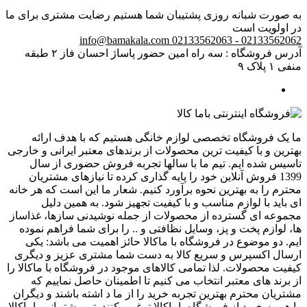
به صورت شبانه روزی پشتیبان شما هستیم
رضایت مشتری برای ما
در اولویت است
info@bamakala.com
02133562062 - 02133562063
آدرس فروشگاه : سه راه امین حضور پاساژ احسان فاز ۲ طبقه
منفی ۱ پلاک ۹
ما یک فروشگاه تخصصی لوازم خانگی هستیم که با هدف ارائه
بهترین و با کیفیت ترین محصولات از برندهای معتبر ایرانی و خارجی
تاسیس شده ایم. تیم ما با سالها تجربه فروش حضوری از سال
1399 فروش آنلاین خود را پایه گذاری کرده تا نیازهای مشتریان
محترم را به بهترین نحوه برآورد کنیم. شعار ما این است که هر خانه
ای باید با لوازم مناسب و با کیفیت تجهیز شود. به همین دلیل
مجموعه ای گسترده از محصولات از جمله نوشیدنی سازها، غذاساز
ها، لوازم پخت و پز، وسایل نظافتی و .. را برای شما فراهم نموده
ایم. دو موضوع در فروشگاه با ماکالا حائز اهمیت می باشد: یکی
ارسال اکسپرس و سریع کالا به دست شما مشتری عزیز و دیگری
کیفیت محصولات. لذا تمامی کالاهای موجود در فروشگاه با ماکالا را
از برند های معتبر انتخاب می کنیم تا اطمینان حاصل نماییم که
مشتریان محترم بهترین تجربه خرید را از ما د اشته باشند و دیگران
را هم به خرید از فروشگاه باماکالا ترغیب کنند. تیم پشتیبانی باماکالا