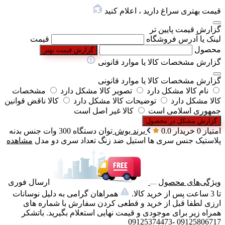
قیمت بهتری سراغ دارید ، اعلام کنید
گزارش قیمت پایین تر
لینک یا آدرس فروشگاه
قیمت
محصول
گزارش قیمت بهتر
گزارش مشخصات کالا یا موارد قانونی
گزارش مشخصات کالا یا موارد قانونی
نام کالا مشکل دارد
تصویر کالا مشکل دارد
مشخصات
کالا مشکل دارد
توضیحات کالا مشکل دارد
کالا ناقض قوانین
جمهوری اسلامی است
کالا غیر اصل است
گزارش مشکل در محصول
امتیاز 0 خریدار
0.0
برند
بوش
توان دستگاه
300 وات
جنس بدنه
پلاستیک
جنس سری ها
استیل ضد زنگ
تعداد سری
دو مدل
مشاهده
ویژگی‌های محصول
ارسال فوری
تا 3 ساعت پس از خرید کالا.
همراهان گرامی به دلیل نوسانات
ارزی لطفا قبل از خرید و قطعی کردن سفارش با شماره های
همراه زیر برای موجودی و قیمت نهایی استعلام بگیرید. باتشکر
09125806717 -09125374473