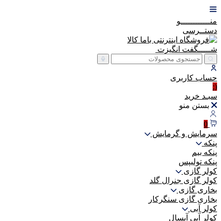
منــــــــــــو
دستــرسی
شـــــگفت
انگیزت
حساب
کاربری
(:
سبـد
خرید
بستن منو
0
سرمایش و گرمایش
پنکه
پنکه بیم
پنکه تولیپس
کولر گازی
کولر گازی جنرال گلد
بخاری گازی
بخاری گازی سنگرکار
کولر آبی
کولر آبی آبسال