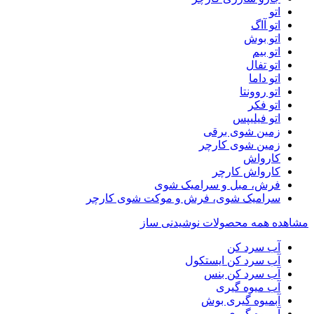
اتو
اتو آاگ
اتو بوش
اتو بیم
اتو تفال
اتو داما
اتو روونتا
اتو فکر
اتو فیلیپس
زمین شوی برقی
زمین شوی کارچر
کارواش
کارواش کارچر
فرش، مبل و سرامیک شوی
سرامیک شوی، فرش و موکت شوی کارچر
مشاهده همه محصولات نوشیدنی ساز
آب سرد کن
آب سرد کن ایستکول
آب سرد کن بنس
آب میوه گیری
آبمیوه گیری بوش
آبمیوه گیری بیم