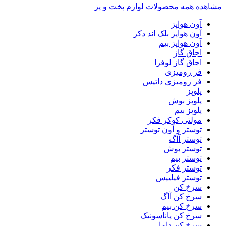
مشاهده همه محصولات لوازم پخت و پز
آون هواپز
آون هواپز بلک اند دکر
آون هواپز بیم
اجاق گاز
اجاق گاز لوفرا
فر رومیزی
فر رومیزی داتیس
پلوپز
پلوپز بوش
پلوپز بیم
مولتی کوکر فکر
توستر و آون توستر
توستر آاگ
توستر بوش
توستر بیم
توستر فکر
توستر فیلیپس
سرخ کن
سرخ کن آاگ
سرخ کن بیم
سرخ کن پاناسونیک
سرخ کن داما