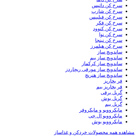
سرخ کن داتیس
سرخ کن شارپ
سرخ کن فیلیپس
سرخ کن فکر
سرخ کن کنوود
سرخ کن نوا
سرخ کن نینجا
سرخ کن هیلمرز
ساندویچ ساز
ساندویچ ساز بیم
ساندویچ ساز کرکماز
ساندویچ ساز مورفی ریچاردز
ساندویچ ساز هنریچ
فر بخارپز
فر بخارپز بیم
گریل برقی
گریل بوش
گریل بیم
مایکروویو و مایکروفر
مایکروویو ال جی
مایکروویو بوش
مشاهده همه محصولات خردکن و غذاساز