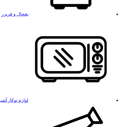
یخچال و فریزر
لوازم توکار آشپ