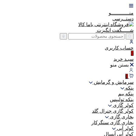
منــــــــــــو
دستــرسی
شـــــگفت
انگیزت
حساب
کاربری
(:
سبـد
خرید
بستن منو
0
سرمایش و گرمایش
پنکه
پنکه بیم
پنکه تولیپس
کولر گازی
کولر گازی جنرال گلد
بخاری گازی
بخاری گازی سنگرکار
کولر آبی
کولر آبی آبسال