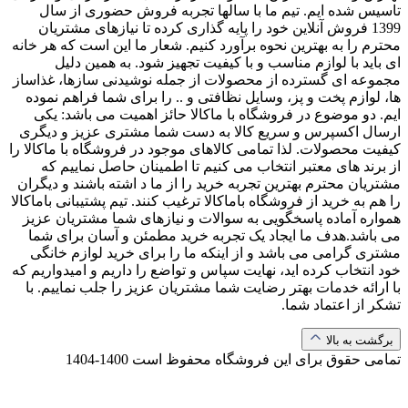
تاسیس شده ایم. تیم ما با سالها تجربه فروش حضوری از سال
1399 فروش آنلاین خود را پایه گذاری کرده تا نیازهای مشتریان
محترم را به بهترین نحوه برآورد کنیم. شعار ما این است که هر خانه
ای باید با لوازم مناسب و با کیفیت تجهیز شود. به همین دلیل
مجموعه ای گسترده از محصولات از جمله نوشیدنی سازها، غذاساز
ها، لوازم پخت و پز، وسایل نظافتی و .. را برای شما فراهم نموده
ایم. دو موضوع در فروشگاه با ماکالا حائز اهمیت می باشد: یکی
ارسال اکسپرس و سریع کالا به دست شما مشتری عزیز و دیگری
کیفیت محصولات. لذا تمامی کالاهای موجود در فروشگاه با ماکالا را
از برند های معتبر انتخاب می کنیم تا اطمینان حاصل نماییم که
مشتریان محترم بهترین تجربه خرید را از ما د اشته باشند و دیگران
را هم به خرید از فروشگاه باماکالا ترغیب کنند. تیم پشتیبانی باماکالا
همواره آماده پاسخگویی به سوالات و نیازهای شما مشتریان عزیز
می باشد.هدف ما ایجاد یک تجربه خرید مطمئن و آسان برای شما
مشتری گرامی می باشد و از اینکه ما را برای خرید لوازم خانگی
خود انتخاب کرده اید، نهایت سپاس و تواضع را داریم و امیدواریم که
با ارائه خدمات بهتر رضایت شما مشتریان عزیز را جلب نماییم. با
تشکر از اعتماد شما.
برگشت به بالا
تمامی حقوق برای این فروشگاه محفوظ است
1400-1404