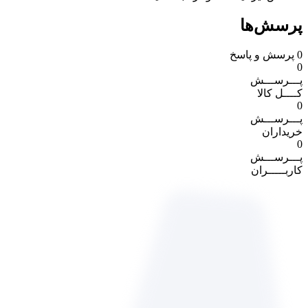
پرسش‌ها
0
پرسش و پاسخ
0
پـــرســـش
کــــل کالا
0
پـــرســـش
خریداران
0
پـــرســـش
کاربـــــران