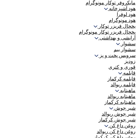
مایکروفر توکار مونوگرام
هود آشپزخانه
هود لوفرا
هود مونوگرام
یخچال فریزر توکار
یخچال فریزر توکار مونوگرام
آرایشی و بهداشتی
سشوار
سشوار بیم
سرویس پخت و پز
زودپز
قوری و کتری
قابلمه
قابلمه کرکماز
قابلمه ریوالد
ماهیتابه
ماهیتابه ریوالد
ماهیتابه کرکماز
شیر جوش
شیر جوش ریوالد
شیر جوش کرکماز
روغن داغ کن
روغن داغ کن ریوالد
روغن داغ کن کرکماز