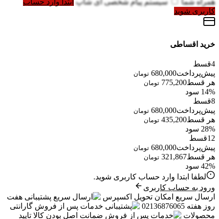
همراه شما
سیستم پیام شخصی آی شاپ
ابتدا وارد حساب
کاربری شوید
خرید اقساطی
4
قسط
پیش‌پرداخت
680,000
تومان
هر قسط
775,200
تومان
14% سود
8
قسط
پیش‌پرداخت
680,000
تومان
هر قسط
435,200
تومان
28% سود
12
قسط
پیش‌پرداخت
680,000
تومان
هر قسط
321,867
تومان
42% سود
لطفا ابتدا وارد حساب کاربری شوید.
ورود به حساب کاربری
ارسال سریع
امکان تحویل اکسپرس
پشتیبانی
هفت
روز هفته 02136876065
خدمات پس از فروش
گارانتی
محصولات
ضمانت
اصل بودن کالا تایید