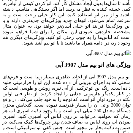
باشد تا سال‌ها بدون ایجاد مشکل کار کند. اتو کردن کوهی از لباس‌ها
کمی خسته کننده به نظر می‌رسد اما اگر دستگاهی مناسب داشته
باشید و از میز اتو استفاده کنید، این کار خیلی راحت است و به
سرعت تمام می‌شود. اتوهای جدید ویژگی‌های جدیدتری دارند و با
این ویژگی‌ها فرایند اتو خیلی آسان‌تر خواهد بود. به عنوان مثال
مشخصه بخاردهی عمودی این امکان را برای شما فراهم نموده
است که لباس‌ها را به چوب رختی اتو کنید. ویژگی‌های دیگری هم
وجود دارد، در ادامه همراه ما باشید تا با
اتو بیم
آشنا شوید.
ویژگی های اتو بیم مدل 3907 آبی
اتو بیم مدل 3907 آبی از لحاظ ظاهری بسیار زیبا است و فرم‌های
منحنی که به اجزای بیرونی آن داده شده، این اتو را فرازمینی جلوه
داده است. رنگ این اتو ترکیبی از آبی تیره، روشن و طوسی است که
در کنار یکدیگر هارمونی جذابی را ایجاد کردند. از نظر فنی اولین
نکته در مورد توان اتو است که توجه را به خود جلب می‌کند، در واقع
توان 3000 واتی آن را بسیار قدرتمند نموده است. گنجایش مخزن
دستگاه معادل 250 میلی لیتر است و با وجود دکمه اسپری آب هر
زمان که بخواهید می‌توانید بر روی لباس آب اسپری کنید. اسپری
نمودن آب روی لباس به صاف شدن بهتر چروک‌ها کمک می‌کند، در
ضمن به دکمه بخار نیز مجهز است. جنس کفی اتو سرامیکی است و