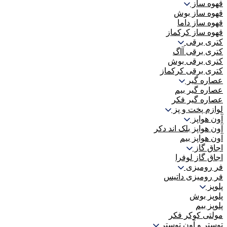
قهوه ساز
قهوه ساز بوش
قهوه ساز داما
قهوه ساز کرکماز
کتری برقی
کتری برقی آاگ
کتری برقی بوش
کتری برقی کرکماز
عصاره گیر
عصاره گیر بیم
عصاره گیر فکر
لوازم پخت و پز
آون هواپز
آون هواپز بلک اند دکر
آون هواپز بیم
اجاق گاز
اجاق گاز لوفرا
فر رومیزی
فر رومیزی داتیس
پلوپز
پلوپز بوش
پلوپز بیم
مولتی کوکر فکر
توستر و آون توستر