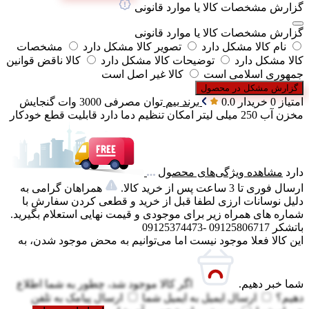
گزارش مشخصات کالا یا موارد قانونی
گزارش مشخصات کالا یا موارد قانونی
نام کالا مشکل دارد
تصویر کالا مشکل دارد
مشخصات
کالا مشکل دارد
توضیحات کالا مشکل دارد
کالا ناقض قوانین
جمهوری اسلامی است
کالا غیر اصل است
گزارش مشکل در محصول
امتیاز 0 خریدار
0.0
برند
بیم
توان مصرفی
3000 وات
گنجایش
مخزن آب
250 میلی لیتر
امکان تنظیم دما
دارد
قابلیت قطع خودکار
دارد
مشاهده ویژگی‌های محصول
ارسال فوری تا 3 ساعت پس از خرید کالا.
همراهان گرامی به
دلیل نوسانات ارزی لطفا قبل از خرید و قطعی کردن سفارش با
شماره های همراه زیر برای موجودی و قیمت نهایی استعلام بگیرید.
باتشکر 09125806717 -09125374473
این کالا فعلا موجود نیست اما می‌توانیم به محض موجود شدن، به
شما خبر دهیم.
اگر کالا موجود شد، چطور به شما اطلاع
دهیم؟
ارسال ایمیل به
ایمیل شما
ارسال پیامک به
تلفن