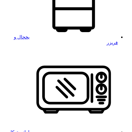
یخچال و
فریزر