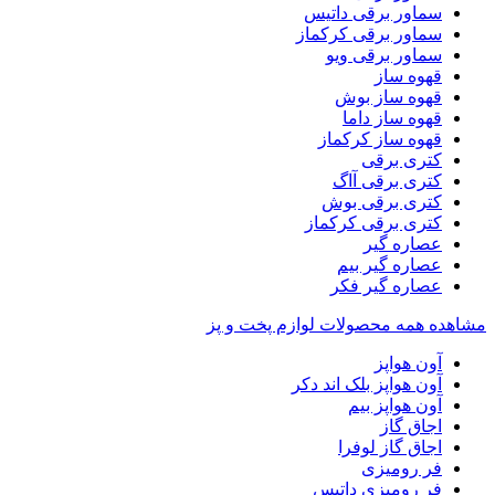
سماور برقی داتیس
سماور برقی کرکماز
سماور برقی ویو
قهوه ساز
قهوه ساز بوش
قهوه ساز داما
قهوه ساز کرکماز
کتری برقی
کتری برقی آاگ
کتری برقی بوش
کتری برقی کرکماز
عصاره گیر
عصاره گیر بیم
عصاره گیر فکر
مشاهده همه محصولات لوازم پخت و پز
آون هواپز
آون هواپز بلک اند دکر
آون هواپز بیم
اجاق گاز
اجاق گاز لوفرا
فر رومیزی
فر رومیزی داتیس