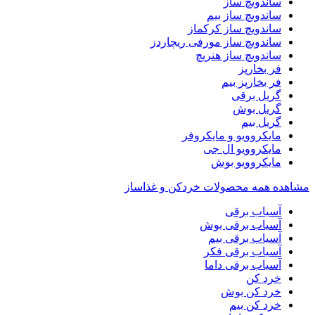
ساندویچ ساز
ساندویچ ساز بیم
ساندویچ ساز کرکماز
ساندویچ ساز مورفی ریچاردز
ساندویچ ساز هنریچ
فر بخارپز
فر بخارپز بیم
گریل برقی
گریل بوش
گریل بیم
مایکروویو و مایکروفر
مایکروویو ال جی
مایکروویو بوش
مشاهده همه محصولات خردکن و غذاساز
آسیاب برقی
آسیاب برقی بوش
آسیاب برقی بیم
آسیاب برقی فکر
آسیاب برقی داما
خرد کن
خرد کن بوش
خرد کن بیم