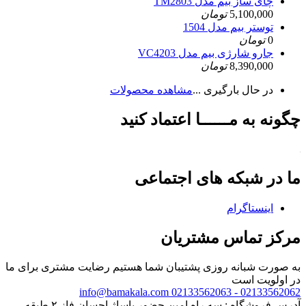
چای ساز بیم مدل TM2803
5,100,000
تومان
توستر بیم مدل 1504
0
تومان
جارو شارژی بیم مدل VC4203
8,390,000
تومان
در حال بارگیری ...
مشاهده محصولات
چگونه به مــــــا اعتماد کنید
ما در شبکه های اجتماعی
اینستاگرام
مرکز تماس مشتریان
به صورت شبانه روزی پشتیبان شما هستیم
رضایت مشتری برای ما
در اولویت است
info@bamakala.com
02133562062 - 02133562063
آدرس فروشگاه : سه راه امین حضور پاساژ احسان فاز ۲ طبقه