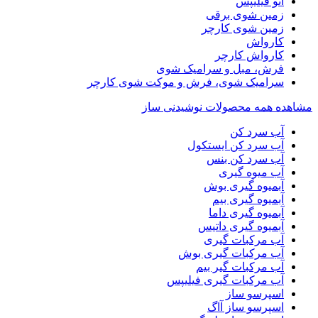
اتو فیلیپس
زمین شوی برقی
زمین شوی کارچر
کارواش
کارواش کارچر
فرش، مبل و سرامیک شوی
سرامیک شوی، فرش و موکت شوی کارچر
مشاهده همه محصولات نوشیدنی ساز
آب سرد کن
آب سرد کن ایستکول
آب سرد کن بنس
آب میوه گیری
آبمیوه گیری بوش
آبمیوه گیری بیم
آبمیوه گیری داما
آبمیوه گیری داتیس
آب مرکبات گیری
آب مرکبات گیری بوش
آب مرکبات گیر بیم
آب مرکبات گیری فیلیپس
اسپرسو ساز
اسپرسو ساز آاگ