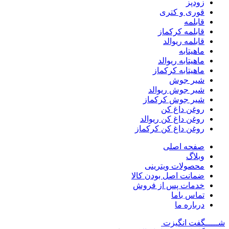
زودپز
قوری و کتری
قابلمه
قابلمه کرکماز
قابلمه ریوالد
ماهیتابه
ماهیتابه ریوالد
ماهیتابه کرکماز
شیر جوش
شیر جوش ریوالد
شیر جوش کرکماز
روغن داغ کن
روغن داغ کن ریوالد
روغن داغ کن کرکماز
صفحه اصلی
وبلاگ
محصولات ویترینی
ضمانت اصل بودن کالا
خدمات پس از فروش
تماس باما
درباره ما
شـــــگفت
انگیزت