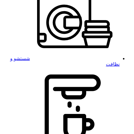
شستشو و
نظافت