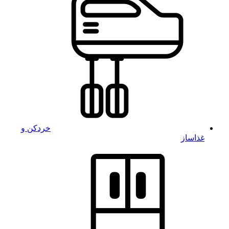
خردکن و
غذاساز