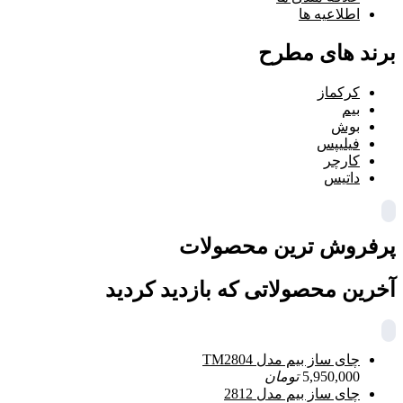
اطلاعیه ها
برند های مطرح
کرکماز
بیم
بوش
فیلیپس
کارچر
داتیس
پرفروش ترین محصولات
آخرین محصولاتی که بازدید کردید
چای ساز بیم مدل TM2804
5,950,000
تومان
چای ساز بیم مدل 2812