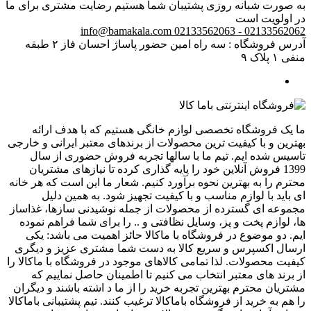
به صورت شبانه روزی پشتیبان شما هستیم
رضایت مشتری برای ما
در اولویت است
info@bamakala.com
02133562062 - 02133562063
آدرس فروشگاه : سه راه امین حضور پاساژ احسان فاز ۲ طبقه
منفی ۱ پلاک ۹
ما یک فروشگاه تخصصی لوازم خانگی هستیم که با هدف ارائه
بهترین و با کیفیت ترین محصولات از برندهای معتبر ایرانی و خارجی
تاسیس شده ایم. تیم ما با سالها تجربه فروش حضوری از سال
1399 فروش آنلاین خود را پایه گذاری کرده تا نیازهای مشتریان
محترم را به بهترین نحوه برآورد کنیم. شعار ما این است که هر خانه
ای باید با لوازم مناسب و با کیفیت تجهیز شود. به همین دلیل
مجموعه ای گسترده از محصولات از جمله نوشیدنی سازها، غذاساز
ها، لوازم پخت و پز، وسایل نظافتی و .. را برای شما فراهم نموده
ایم. دو موضوع در فروشگاه با ماکالا حائز اهمیت می باشد: یکی
ارسال اکسپرس و سریع کالا به دست شما مشتری عزیز و دیگری
کیفیت محصولات. لذا تمامی کالاهای موجود در فروشگاه با ماکالا را
از برند های معتبر انتخاب می کنیم تا اطمینان حاصل نماییم که
مشتریان محترم بهترین تجربه خرید را از ما د اشته باشند و دیگران
را هم به خرید از فروشگاه باماکالا ترغیب کنند. تیم پشتیبانی باماکالا