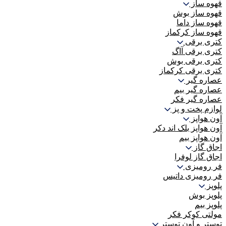
قهوه ساز
قهوه ساز بوش
قهوه ساز داما
قهوه ساز کرکماز
کتری برقی
کتری برقی آاگ
کتری برقی بوش
کتری برقی کرکماز
عصاره گیر
عصاره گیر بیم
عصاره گیر فکر
لوازم پخت و پز
آون هواپز
آون هواپز بلک اند دکر
آون هواپز بیم
اجاق گاز
اجاق گاز لوفرا
فر رومیزی
فر رومیزی داتیس
پلوپز
پلوپز بوش
پلوپز بیم
مولتی کوکر فکر
توستر و آون توستر