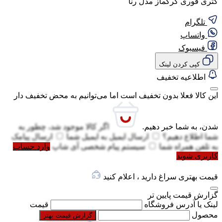
کتری قوری کرکماز مدل رنا
تلگرام
واتساپ
فیسبوک
کپی کردن لینک
اطلاعیه تخفیف
این کالا فعلا بدون تخفیف است اما می‌توانیم به محض تخفیف دار
شدن، به شما خبر دهیم.
اگر کالا موجود شد، چطور به
شما اطلاع دهیم؟
ارسال ایمیل به
ایمیل شما
ارسال پیامک
به
تلفن همراه شما
سیستم پیام شخصی آی شاپ
وارد حساب
کاربری شوید
قیمت بهتری سراغ دارید ، اعلام کنید
گزارش قیمت پایین تر
لینک یا آدرس فروشگاه
قیمت
محصول
گزارش قیمت بهتر