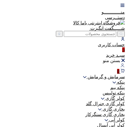
منــــــــــــو
دستــرسی
شـــــگفت
انگیزت
حساب
کاربری
(:
سبـد
خرید
بستن منو
0
سرمایش و گرمایش
پنکه
پنکه بیم
پنکه تولیپس
کولر گازی
کولر گازی جنرال گلد
بخاری گازی
بخاری گازی سنگرکار
کولر آبی
کولر آبی آبسال