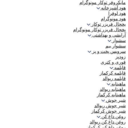
مایکروفر توکار مونوگرام
هود آشپزخانه
هود لوفرا
هود مونوگرام
یخچال فریزر توکار
یخچال فریزر توکار مونوگرام
آرایشی و بهداشتی
سشوار
سشوار بیم
سرویس پخت و پز
زودپز
قوری و کتری
قابلمه
قابلمه کرکماز
قابلمه ریوالد
ماهیتابه
ماهیتابه ریوالد
ماهیتابه کرکماز
شیر جوش
شیر جوش ریوالد
شیر جوش کرکماز
روغن داغ کن
روغن داغ کن ریوالد
روغن داغ کن کرکماز