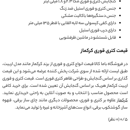
گنجایش کتری و قوری مگا 2.3 و 1.8 میلی لیتر
جنس کتری و قوری استیل ضد زنگ
جنس دستگیره‌ها باکالیت مشکی
دارای کفی کپسولی سه لایه القایی با قطر 135 میلی متر
دارای درب قوری استیل
قابل شستشو در ماشین ظرفشویی
قیمت کتری قوری کرکماز
در فروشگاه باما کالا قیمت انواع کتری و قوری از برند کرکماز مانند مدل اربیت،
طبق لیست ارائه شده از سوی شرکت پخش کننده عرضه می‌شود و این قیمت
گذاری بر اساس گنجایش و طراحی ظاهر کتری قوری است. قیمت کتری و قوری
اربیت کرکماز هریک بر اساس گنجایش آن تعیین شده است. برای خرید کافی
است محصول مناسب را انتخاب و به صورت آنلاین به راحتی خریداری نمایید.
کرکماز
علاوه بر کتری و قوری، محصولات دیگری مانند چای ساز برقی، قهوه
ساز، گوشتکوب برقی، انواع ست‌های آشپزخانه و غیره را تولید می‌نماید.
0/5
(0 نظر)