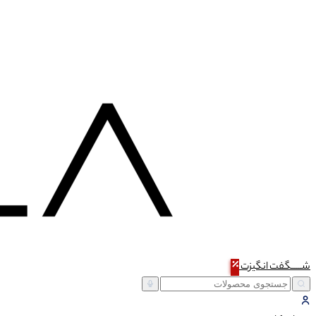
شـــــگفت
انگیزت