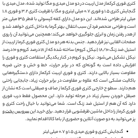
کتری قوری کرکماز مدل اربیت در دو مدل میدی و مگا تولید شده، مدل میدی با
گنجایش کتری 1.5 و قوری 0.7 میلی لیتری و مگا با ظرفیت کتری 3.2 و قوری 1.8
میلی لیتر طراحی شده‌اند. این دو مدل دارای کفه کپسولی با قطر 135 میلی متر
است و طراحی منحصر فرد آن سبب انتقال بهتر گرما به داخل کتری خواهد شد و
از هدر رفتن زمان و انرژی جلوگیری خواهد می‌کند؛ همچنین می‌توانید آن را روی
صفحات القایی نیز قرار دهید. جنس بدنه هر دو مدل کتری قوری کرماز اربیت از
استیل ضد زنگ 18/10 (نیکل, کروم) ساخته شده که از 18 درصد کروم و 10 درصد
نیکل تشکیل می‌شود. نیکل و کروم در کنار یکدیگر استقامت کتری و قوری را
افزایش داده است به گونه‌ای که در برابر حرارت، خط و خش و حتی ضربه
مقاومت بسیار بالایی دارند. کتری و قوری اربیت کرکماز دارای دستگیره‌هایی
باکالیت مشکی است که علاوه بر مقاومت در برابر حرارت زیاد، جابجایی راحتی
هم دارند. سطوح خارجی کتری قوری کرکماز صاف و صیقلی است که نشان از
صیقل خوردن بسیار زیاد در مرحله تولید دارد. این محصول فقط درب قوری
دارد که آن هم از استیل ضد زنگ است. شما می‌توانید با خیال راحت کتری و
قوری کرماز را داخل ماشین ظرفشویی قرار دهید. برای خرید این
سرویس پخت و
پز
می‌توانید به دو صورت آنلاین و حضوری از باما کالا اقدام نمایید.
گنجایش کتری و قوری میدی 1.5 و 0.7 میلی لیتر