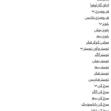
اجاق گاز لوفرا
فر رومیزی
فر رومیزی داتیس
پلوپز
پلوپز بوش
پلوپز بیم
مولتی کوکر فکر
توستر و آون توستر
توستر آاگ
توستر بوش
توستر بیم
توستر فکر
توستر فیلیپس
سرخ کن
سرخ کن آاگ
سرخ کن بیم
سرخ کن پاناسونیک