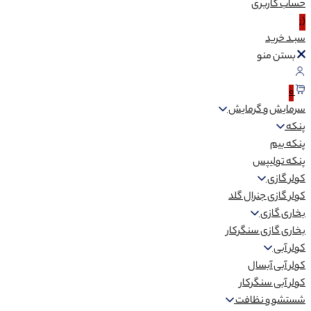
حساب
کاربری
(:
سبـد
خرید
بستن منو
0
سرمایش و گرمایش
پنکه
پنکه بیم
پنکه تولیپس
کولر گازی
کولر گازی جنرال گلد
بخاری گازی
بخاری گازی سنگرکار
کولر آبی
کولر آبی آبسال
کولر آبی سنگرکار
شستشو و نظافت