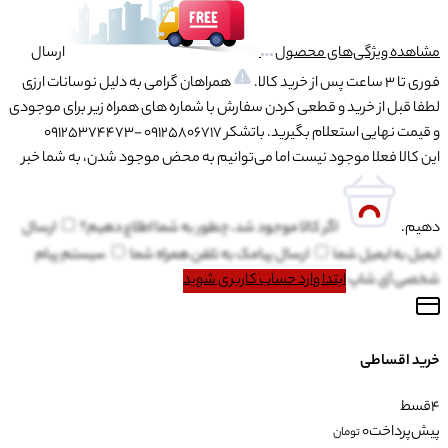
مشاهده ویژگی‌های محصول
ارسال
فوری تا 3 ساعت پس از خرید کالا.
همراهان گرامی به دلیل نوسانات ارزی
لطفا قبل از خرید و قطعی کردن سفارش با شماره های همراه زیر برای موجودی
و قیمت نهایی استعلام بگیرید. باتشکر 09125806717 -09125374473
این کالا فعلا موجود نیست اما می‌توانیم به محض موجود شدن، به شما خبر
دهیم.
اگر کالا موجود شد، چطور به شما اطلاع دهیم؟
ارسال
ایمیل به
ایمیل شما
ارسال پیامک به
تلفن همراه شما
سیستم پیام
شخصی آی شاپ
ابتدا وارد حساب کاربری شوید
خرید اقساطی
4
قسط
پیش‌پرداخت
0
تومان