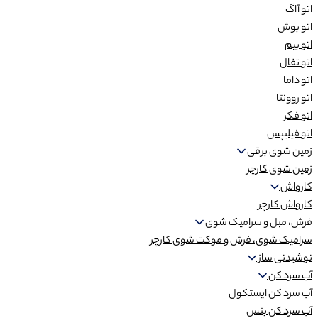
اتو آاگ
اتو بوش
اتو بیم
اتو تفال
اتو داما
اتو روونتا
اتو فکر
اتو فیلیپس
زمین شوی برقی
زمین شوی کارچر
کارواش
کارواش کارچر
فرش، مبل و سرامیک شوی
سرامیک شوی، فرش و موکت شوی کارچر
نوشیدنی ساز
آب سرد کن
آب سرد کن ایستکول
آب سرد کن بنس