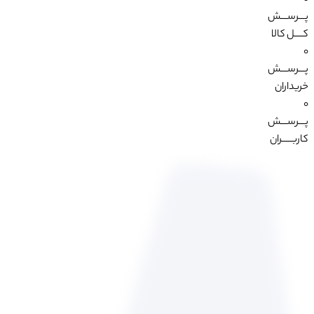
0
پـــرســـش
کــــل کالا
0
پـــرســـش
خریداران
0
پـــرســـش
کاربـــــران