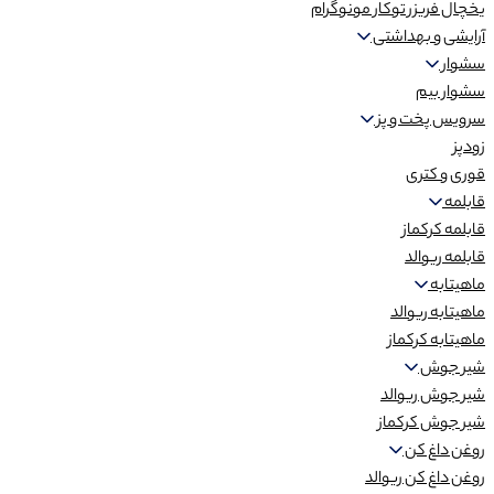
یخچال فریزر توکار مونوگرام
آرایشی و بهداشتی
سشوار
سشوار بیم
سرویس پخت و پز
زودپز
قوری و کتری
قابلمه
قابلمه کرکماز
قابلمه ریوالد
ماهیتابه
ماهیتابه ریوالد
ماهیتابه کرکماز
شیر جوش
شیر جوش ریوالد
شیر جوش کرکماز
روغن داغ کن
روغن داغ کن ریوالد